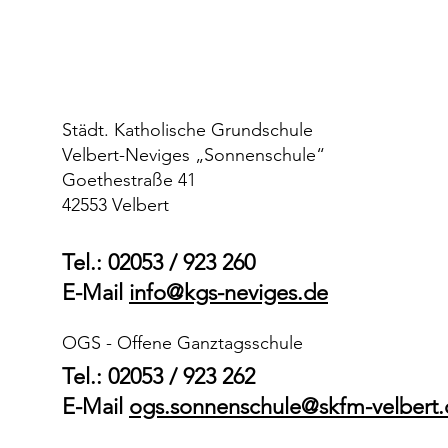
Städt. Katholische Grundschule
Velbert-Neviges „Sonnenschule“
Goethestraße 41
42553 Velbert
Abschied von unseren Giraffen-
Ein to
und Erdmännchen-Kindern
Kinde
Tel.: 02053 / 923 260
E-Mail
info@kgs-neviges.de
OGS - Offene Ganztagsschule
Tel.: 02053 / 923 262
E-Mail
ogs.sonnenschule@skfm-velbert.