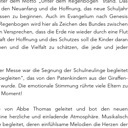
unter dem Motto „Unter dem Regenbogen“ stand. Das 
den Neuanfang und die Hoffnung, das neue Schuljahr 
nissen zu beginnen. Auch im Evangelium nach Genesis 
egenbogen wird hier als Zeichen des Bundes zwischen 
Versprechen, dass die Erde nie wieder durch eine Flut 
aft der Hoffnung und des Schutzes soll die Kinder daran 
en und die Vielfalt zu schätzen, die jede und jeder 
 Messe war die Segnung der Schulneulinge begleitet 
leiten“, das von den Patenkindern aus der Giraffen- 
rde. Die emotionale Stimmung rührte viele Eltern zu 
en Moment!
rde von Abbe Thomas geleitet und bot den neuen 
eine herzliche und einladende Atmosphäre. Musikalisch 
 begleitet, deren einfühlsame Melodien die Herzen der 