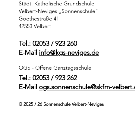
Städt. Katholische Grundschule
Velbert-Neviges „Sonnenschule“
Goethestraße 41
42553 Velbert
18.05. - 22.05.2026 und 25.05. -
20.04
29.05.2026
01.05
Tel.: 02053 / 923 260
E-Mail
info@kgs-neviges.de
OGS - Offene Ganztagsschule
Tel.: 02053 / 923 262
E-Mail
ogs.sonnenschule@skfm-velbert.
© 2025 / 26 Sonnenschule Velbert-Neviges